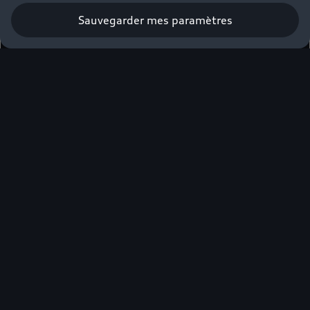
Sauvegarder mes paramètres
Obtenir une offre
Élue voiture
premium de
l’année*
Professionnels, veuillez compléter le formulaire
ci-dessous pour être mis en relation avec votre
Partenaire Audi⁽⁴⁾