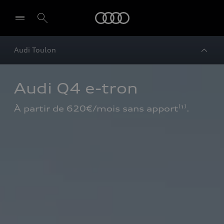
Audi
Audi Toulon
Audi Q4 e-tron
À partir de 620€/mois sans apport⁽¹⁾.