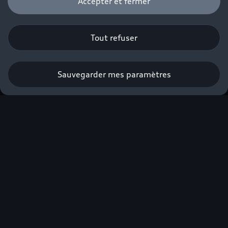
Accepter et fermer
Tout refuser
Sauvegarder mes paramètres
Nouvelle Audi Q3 e-
hybrid
À partir de 490€/mois avec apport⁽¹⁾.
Profiter de l’offre